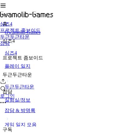
심즈4
홈
프로젝트 좀보이드
Gwamolib-Games
두근두근타운
심즈4
잡담
심즈4
프로젝트 좀보이드
플레이 일지
두근두근타운
두근두근타운
잡담
로그인
실험실/정보
잡담 & 방명록
게임 일지 모음
구독