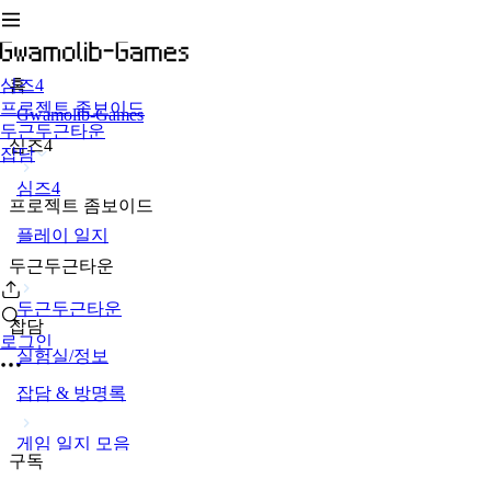
심즈4
홈
프로젝트 좀보이드
Gwamolib-Games
두근두근타운
심즈4
잡담
심즈4
프로젝트 좀보이드
플레이 일지
두근두근타운
두근두근타운
잡담
로그인
실험실/정보
잡담 & 방명록
게임 일지 모음
구독