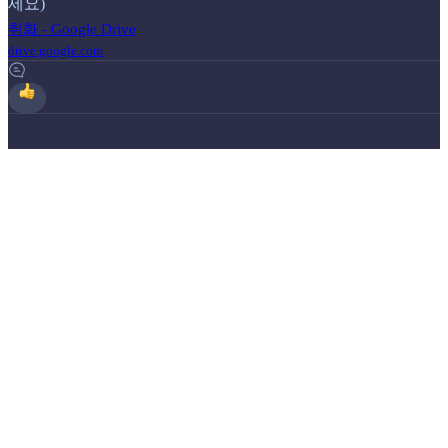
세요)
취화 - Google Drive
drive.google.com