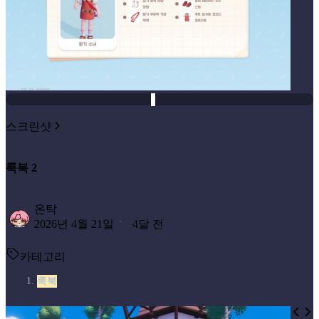
스크린샷
룩북 2
온탁
2026년 4월 21일
4달 전
카테고리
룩북