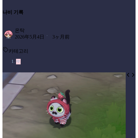
나비 기록
온탁
2026年5月4日
3ヶ月前
카테고리
펫