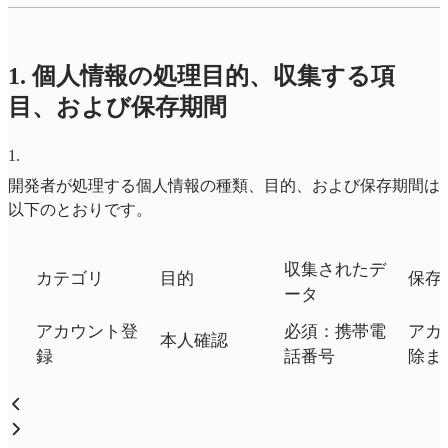
1. 個人情報の処理目的、収集する項
目、および保存期間
1
.
開発者が処理する個人情報の種類、目的、および保存期間は
以下のとおりです。
収集されたデ
カテゴリ
目的
保存
ータ
アカウント登
必須：携帯電
アカ
本人確認
録
話番号
除ま