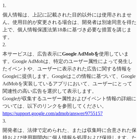
1
.
個人情報は、上記に記載された目的以外には使用されませ
ん。使用目的が変更される場合は、開発者は別途同意を得た
上で、個人情報保護法第18条に基づき必要な措置を講じま
す。
2
.
本サービスは、広告表示に
Google AdMobを
使用していま
す。Google AdMobは、特定のユーザー属性によって発生し
たイベントや、ユーザーに表示された広告に関する情報を
Googleに提供します。Googleはこの情報に基づいて、Google
AdMobを実装しているアプリにおいて、ユーザーにとって
関連性の高い広告を選択して表示します。
Googleが収集するユーザー属性およびイベント情報の詳細に
ついては、以下のリンクを参照してください。
https://support.google.com/admob/answer/9755157
3
.
開発者は、法律で定められた、または収集時に合意された保
持および使用期間内に個人情報を処理および保持します。た