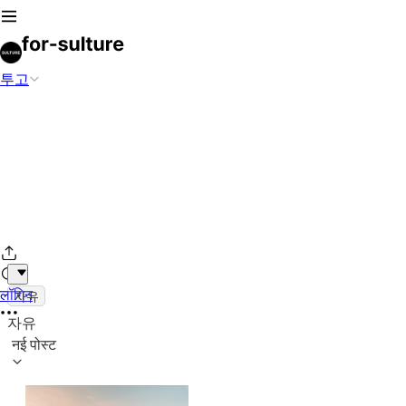
투고
लॉगिन
자유
자유
नई पोस्ट