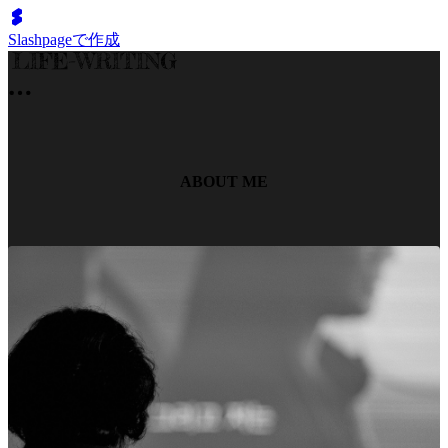
Slashpageで作成
ABOUT ME