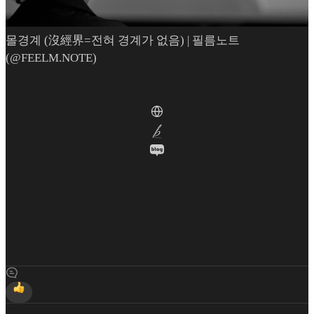
몰경계 (沒經界=전혀 경계가 없음) | 필름노트
(@FEELM.NOTE)