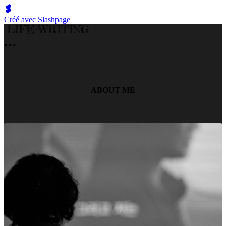
Créé avec Slashpage
ABOUT ME