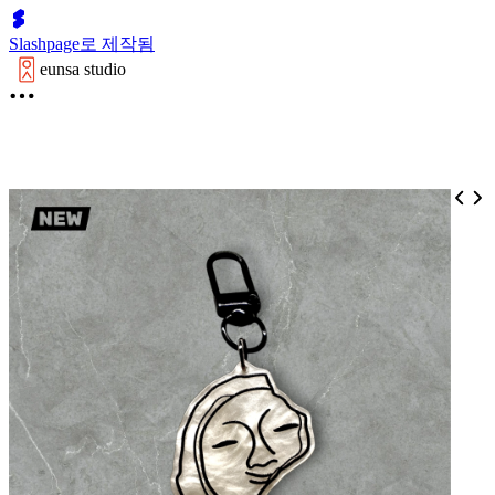
Slashpage로 제작됨
eunsa studio