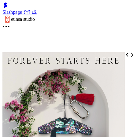
Slashpageで作成
eunsa studio