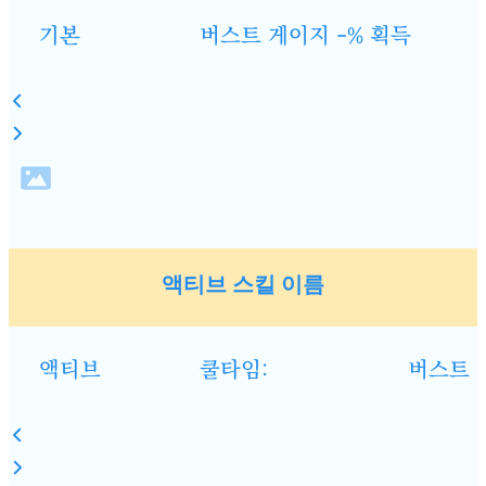
기본
버스트 게이지 -% 획득
액티브 스킬 이름
액티브
쿨타임:
버스트 