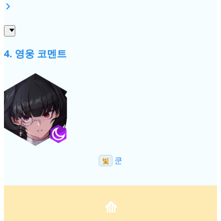
4. 영웅 코멘트
쿤
빛
⟰