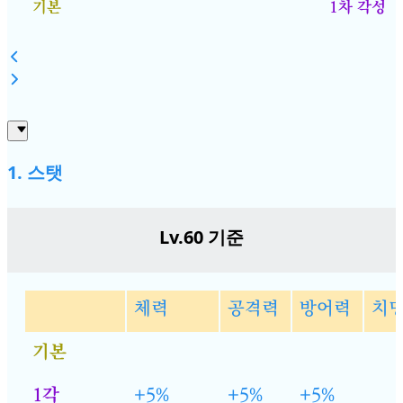
기본
1차 각성
1. 스탯
Lv.60 기준
체력
공격력
방어력
치명
기본
1각
+5%
+5%
+5%