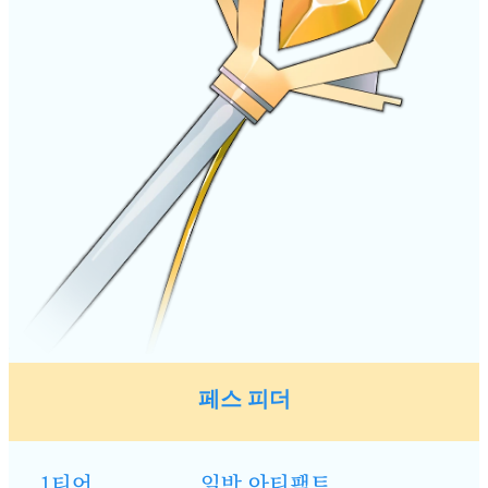
페스 피더
1티어
일반 아티팩트