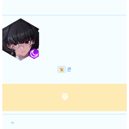
쿤
빛
⟱