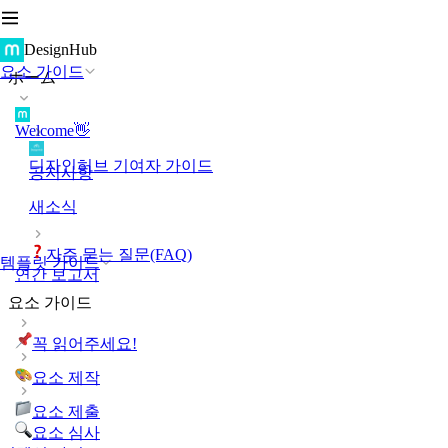
DesignHub
요소 가이드
ホーム
Welcome👋
디자인허브 기여자 가이드
공지사항
새소식
자주 묻는 질문(FAQ)
템플릿 가이드
연간 보고서
요소 가이드
꼭 읽어주세요!
요소 제작
요소 제출
요소 심사