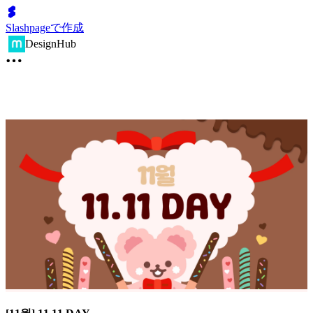
Slashpageで作成
DesignHub