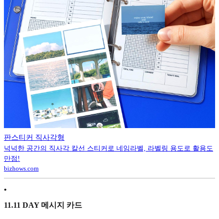
판스티커 직사각형
넉넉한 공간의 직사각 칼선 스티커로 네임라벨, 라벨링 용도로 활용도
만점!
bizhows.com
•
11.11 DAY 메시지 카드