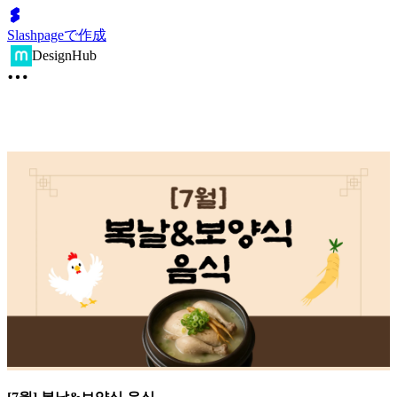
Slashpageで作成
DesignHub