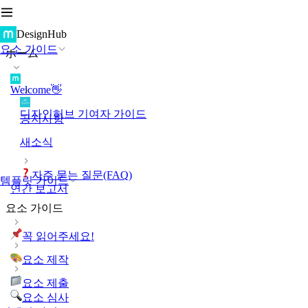
DesignHub
요소 가이드
ホーム
Welcome👋
디자인허브 기여자 가이드
공지사항
새소식
자주 묻는 질문(FAQ)
템플릿 가이드
연간 보고서
요소 가이드
꼭 읽어주세요!
요소 제작
요소 제출
요소 심사