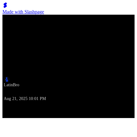
Made with Slashpage
Lumen Move
Yanina Quiñones und Neri Piliu – La milonga de Buenos Aires
Autor
LatinBro
Zeitpunkt der Erstellung
Aug 21, 2025 10:01 PM