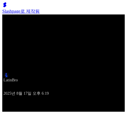
Slashpage로 제작됨
Lumen Move
1st Place: Frida & Skye - World Finals Classic - ILHC 2024
작성자
LatinBro
작성시각
2025년 8월 17일 오후 6:19