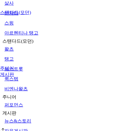
살사
스탠다드(모던)
바차타
스윙
아르헨티나 탱고
스탠다드(모던)
왈츠
탱고
주니어
폭스트롯
게시판
퀵스텝
비엔나왈츠
주니어
퍼포먼스
게시판
뉴스&스토리
자유게시판