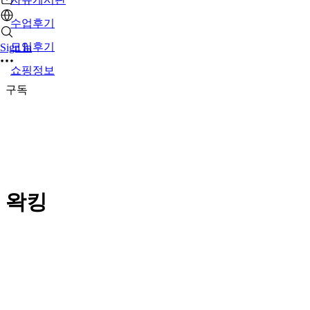
수업후기
모임후기
Sign In
쇼핑정보
구독
왁킹