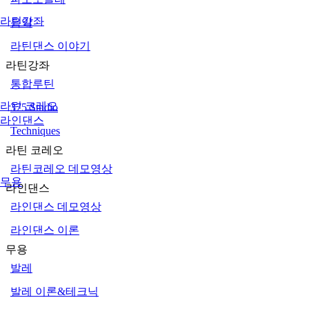
라틴강좌
음악
라틴댄스 이야기
라틴강좌
통합루틴
라틴 코레오
375 Studio
라인댄스
Techniques
라틴 코레오
라틴코레오 데모영상
무용
라인댄스
라인댄스 데모영상
라인댄스 이론
무용
발레
발레 이론&테크닉