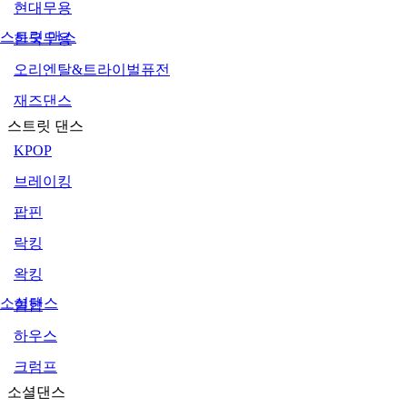
현대무용
스트릿 댄스
한국무용
오리엔탈&트라이벌퓨전
재즈댄스
스트릿 댄스
KPOP
브레이킹
팝핀
락킹
왁킹
소셜댄스
힙합
하우스
크럼프
소셜댄스