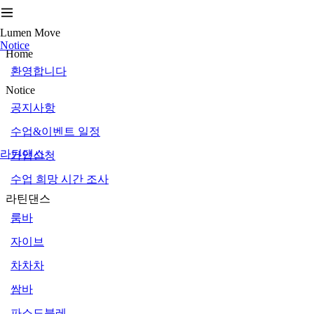
Lumen Move
Notice
Home
환영합니다
Notice
공지사항
수업&이벤트 일정
라틴댄스
가입신청
수업 희망 시간 조사
라틴댄스
룸바
자이브
차차차
쌈바
파소도블레