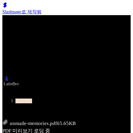
Slashpage로 제작됨
Lumen Move
Unmade Memories
작성자
LatinBro
Level
Advanced
unmade-memories.pdf
65.65KB
PDF 미리보기 로딩 중