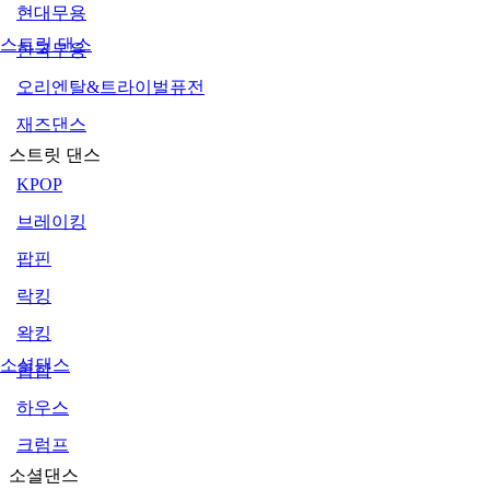
현대무용
스트릿 댄스
한국무용
오리엔탈&트라이벌퓨전
재즈댄스
스트릿 댄스
KPOP
브레이킹
팝핀
락킹
왁킹
소셜댄스
힙합
하우스
크럼프
소셜댄스