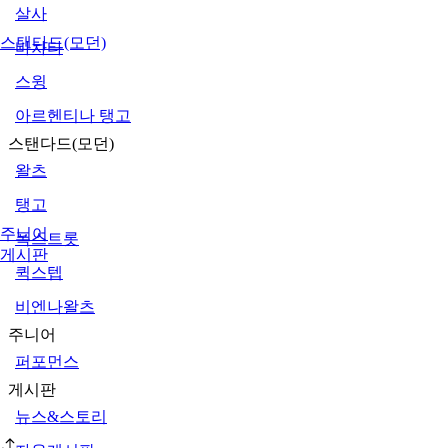
살사
스탠다드(모던)
바차타
스윙
아르헨티나 탱고
스탠다드(모던)
왈츠
탱고
주니어
폭스트롯
게시판
퀵스텝
비엔나왈츠
주니어
퍼포먼스
게시판
뉴스&스토리