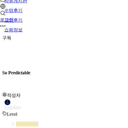
자유게시판
수업후기
로그인
모임후기
쇼핑정보
구독
So Predictable
작성자
LatinBro
Level
Intermediate