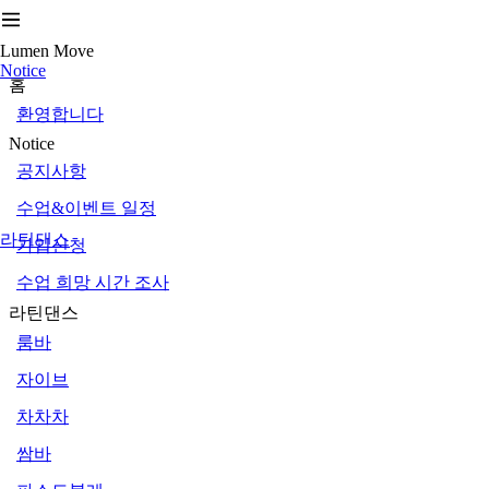
Lumen Move
Notice
홈
환영합니다
Notice
공지사항
수업&이벤트 일정
라틴댄스
가입신청
수업 희망 시간 조사
라틴댄스
룸바
자이브
차차차
쌈바