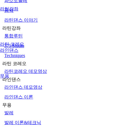
파소도블레
라틴강좌
음악
라틴댄스 이야기
라틴강좌
통합루틴
라틴 코레오
375 Studio
라인댄스
Techniques
라틴 코레오
라틴코레오 데모영상
무용
라인댄스
라인댄스 데모영상
라인댄스 이론
무용
발레
발레 이론&테크닉