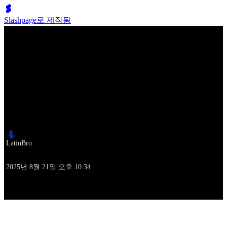
Slashpage로 제작됨
Lumen Move
KRUMP | The Best Krump Dancers l
작성자
LatinBro
작성시각
2025년 8월 21일 오후 10:34