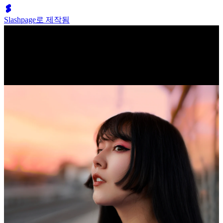
Slashpage로 제작됨
Lumen Move