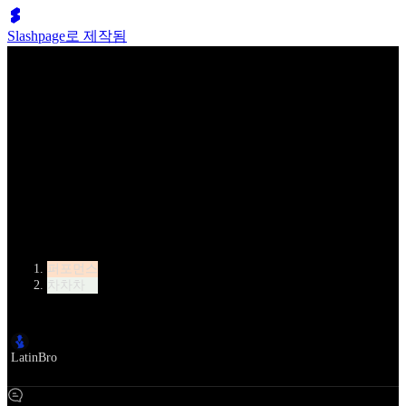
Slashpage로 제작됨
Lumen Move
How to Cha Cha — Dance Battle/Rematch (Carmen & Bryan
vs. Doris & Alfred)
카테고리
퍼포먼스
차차차
작성자
LatinBro