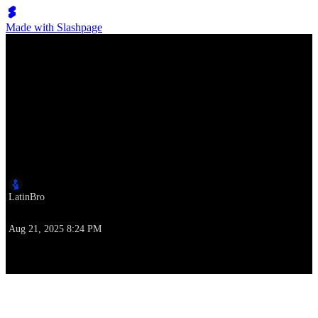
Made with Slashpage
Lumen Move
Leicht verständliches 20-minütiges Bachata-Tanztraining
Autor
LatinBro
Zeitpunkt der Erstellung
Aug 21, 2025 8:24 PM