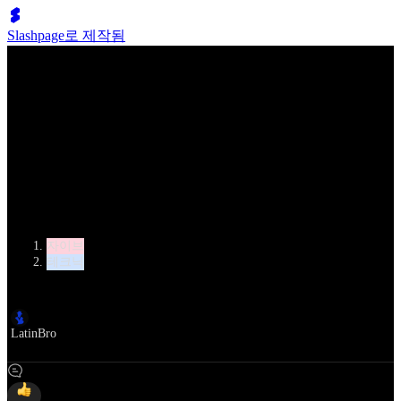
Slashpage로 제작됨
Lumen Move
자이브 킥&플릭
카테고리
자이브
테크닉
작성자
LatinBro