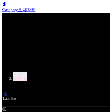
Slashpage로 제작됨
Lumen Move
Marius-Andrei Balan - Khrystyna Moshenska, GER | 2019
AOC | Vienna | WO LAT - solo Jive
카테고리
자이브
퍼포먼스
작성자
LatinBro