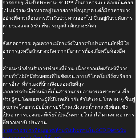
การค่อยๆ เริ่มรับประทาน: SCD™ เป็นอาหารแบบค่อยเป็นค่อย
ไป แม้ว่าจะมีอาหารอยู่ในรายการที่อนุญาต แต่ก็มีอาหารบาง
อย่างที่ควรเลื่อนการเริ่มรับประทานออกไป ขึ้นอยู่กับระดับการ
หายของแผล (เช่น พืชตระกูลถั่ว ผักบางชนิด)
•
สังเกตอาการ: คุณควรระมัดระวังในการรับประทานผักที่มีใย
อาหารสูงหรือถั่วบางชนิด หากมีอาการท้องเสียหรือท้องอืด
•
คำแนะนำสำหรับการทำเองที่บ้าน: เนื่องจากผลิตภัณฑ์ที่วาง
ขายทั่วไปมักมีส่วนผสมที่ไม่ชัดเจน การบริโภคโยเกิร์ตหรืออา
หารอื่นๆ ที่ทำเองที่บ้านจึงปลอดภัยที่สุด
เอกสารฉบับนี้ทำหน้าที่เป็นสารานุกรมอาหารเฉพาะทาง เพื่อ
ช่วยผู้คน โดยเฉพาะผู้ที่มีโรคเกี่ยวกับลำไส้ (เช่น โรค IBD) ฟื้นฟู
สุขภาพโดยการยับยั้งการบริโภคแป้งและน้ำตาลเชิงซ้อน ซึ่ง
เป็นอาหารของแบคทีเรียที่เป็นอันตรายในลำไส้ ผ่านทางอาหาร
ที่พวกเขารับประทาน
รายการอาหารที่อนุญาต/ห้ามรับประทานใน SCD Diet ฉบับ
ภาษาเกาหลี (เสียค่าใช้จ่าย)