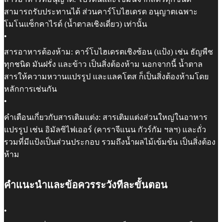
สามารถรับประทานได้ ส่วนคาร์โบไฮเดรต อนุญาตเฉพาะ
โมโนแซ็กคาไรด์ (น้ำตาลเชิงเดี่ยว) เท่านั้น
•
สารอาหารต้องห้าม: คาร์โบไฮเดรตเชิงซ้อน (แป้ง) เช่น ธัญพืช
ทุกชนิด มันฝรั่ง และข้าว เป็นสิ่งต้องห้าม นอกจากนี้ น้ำตาล
สารให้ความหวานแปรรูป และแลคโตส ก็เป็นสิ่งต้องห้ามโดย
หลักการเช่นกัน
•
คำเตือนเกี่ยวกับสารเติมแต่ง: สารเติมแต่งส่วนใหญ่ในอาหาร
แปรรูป เช่น อิมัลซิไฟเออร์ (คาราจีแนน กัวร์กัม ฯลฯ) และถั่ว
รวมที่มีแป้งเป็นส่วนประกอบ รวมถึงน้ำผลไม้เข้มข้น เป็นสิ่งต้อง
ห้าม
คำแนะนำและข้อควรระวังทีละขั้นตอน
•