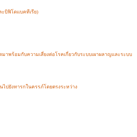
ละบิฟิโดแบคทีเรีย)
ลำไส้ของพวกเขามีแนวโน้มที่จะเต็มไปด้วย
ูงที่จะเป็นโรคหอบหืด ภูมิแพ้ และอาหารไม่ย่อยเรื้อรังในอนาคต
งทางเอพิเจเนติกส์ ซึ่งส่งผลต่อการแสดงออกของยีนในทารกใน
กิดมาพร้อมกับความเสี่ยงต่อโรคเกี่ยวกับระบบเผาผลาญและระบบ
ี่ถูกขัดขวาง" ซึ่งพิมพ์เขียวทางพันธุกรรมปกติไม่แสดงออก
ผ่านไปยังทารกในครรภ์โดยตรงระหว่าง
ตั้งครรภ์ ทารกที่เกิดมาจึง
ัจจุบันมักจะสรุปว่าเป็นเพราะ "พันธุกรรม" อย่างไรก็ตาม นี่
่น และ "พฤติกรรมที่เรียนรู้" ที่สืบทอดกันมาในครอบครัว
ชนะและรักษาให้หายขาดได้ด้วยการแก้ไขปัจจัยด้านสิ่งแวดล้อม