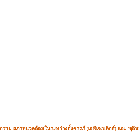
ระบบย่อยอาหารไม่แข็งแรงโดยธรรมชาติ อย่างไรก็ตาม นี่ไม่ใช่เพียงแ
กรรม สภาพแวดล้อมในระหว่างตั้งครรภ์ (เอพิเจเนติกส์) และ 'จุลินท
ามที่อธิบายไว้ในเอกสาร มีดังต่อไปนี้