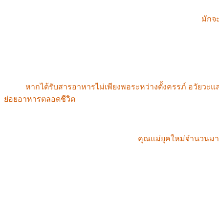
3. ผลกระทบจากวิธีการคลอดบุตร เช่น การผ่าคลอด
ทารกที่คลอดโดยการผ่าตัดคลอด แทนการคลอดธรรมชาติ
มักจ
แบคทีเรียที่มีอยู่ในสภาพแวดล้อมของห้องผ่าตัด ซึ่งจะไปยับยั้
4. การกำหนดลักษณะทางพันธุกรรมของทารกในครรภ์และภาร
•
เอพิเจเนติกส์:
อาหารของมารดา ภาวะขาดสารอาหาร ความเครียด แล
ครรภ์
หากได้รับสารอาหารไม่เพียงพอระหว่างตั้งครรภ์ อวัยวะ
ย่อยอาหารตลอดชีวิต
ในอดีต ดร.เวสตัน ไพรซ์ เรียกสิ่งนี้ว่าไ
เนื่องจากภาวะขาดสารอาหาร
•
การถ่ายทอดทางพันธุกรรมของสารพิษ:
คุณแม่ยุคใหม่จำนวนมาก
มีสารพิษสะสมในร่างกายในระดับสูง ซึ่งเป็นสาเหตุหลักที่ทำให
ผลรวม:
เมื่อครอบครัวมีประวัติเกี่ยวกับลำไส้อ่อนแอหรือโรคระบบทางเด
ไม่ใช่ปัญหาทางพันธุกรรมที่แก้ไขไม่ได้ แต่
เป็นผลมาจากการผสมผส
ดังนั้น แม้ว่าบุคคลใดจะเกิดมามีลำไส้ที่อ่อนแอโดยธรรมชาติ 
ผ่านการรับประทานอาหารที่เหมาะสมและการฟื้นฟูจุลินทรีย์ในล