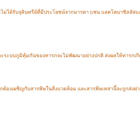
ะไม่ได้รับจุลินทรีย์ที่มีประโยชน์จากมารดา (เช่น แลคโตบาซิลลัสแ
งการพัฒนาของระบบภูมิคุ้มกันและเซลล์ลำไส้ ทำให้พวกเขามีโอกาสส
ะสารพิษ
ะการสัมผัสสารพิษระหว่างตั้งครรภ์ ทำให้เกิดการเปลี่ยนแปล
และระบบภูมิคุ้มกันของทารกจะไม่พัฒนาอย่างปกติ ส่งผลให้ทารกเ
ม่ใช่ความบกพร่องทางพันธุกรรม แต่เป็น "การถ่ายทอดทางพันธุกรรมท
ต้องเผชิญกับสารพิษในสิ่งแวดล้อม และสารพิษเหล่านี้จะถูกส่ง
้ร่างกายอ่อนแอและสุขภาพลำไส้เสื่อมโทรม
ินอาหาร (เช่น โรคลำไส้แปรปรวนหรือโรคภูมิต้านตนเอง) แพทย์แผนป
านระหว่าง "จุลินทรีย์ในลำไส้ที่ผิดปกติ" ที่ถ่ายทอดจากรุ่นสู่รุ
นี่ก็ไม่ใช่ชะตากรรมทางพันธุกรรมที่คงอยู่ตลอดไป และสามารถเอา
ำไส้