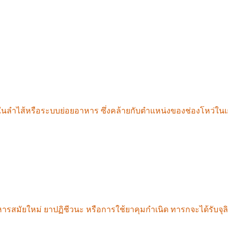
 70% ของประชากรมนุษย์มีความเสี่ยงแต่กำเนิดที่จะไม่สามารถย่
เนื่องจากปัญหาทางพันธุกรรม บางคนเกิดมาพร้อมกับภาวะขาดเอนไซม
ลิงโก):
เราทุกคนเกิดมาพร้อมกับความเปราะบางทางพันธุกรรมที
ในลำไส้หรือระบบย่อยอาหาร ซึ่งคล้ายกับตำแหน่งของช่องโหว่ใน
ไส้ก็ถูกกำหนดเป็นลักษณะทางพันธุกรรมเช่นกัน
ม แต่ความจริงแล้ว ปัจจัยที่สำคัญที่สุดคือ 'จุลินทรีย์ในลำไส้
้ของตนเองเป็นครั้งแรกขณะผ่านช่องคลอด โดยกลืนกินจุลินทรีย์
รสมัยใหม่ ยาปฏิชีวนะ หรือการใช้ยาคุมกำเนิด ทารกจะได้รับจุลิน