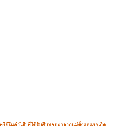
ค่เรื่องของ 'ดีเอ็นเอ (ยีน)' ที่สืทอดมาจากพ่อแม่เท่านั้น แต่
รีย์ในลำไส้' ที่ได้รับสืบทอดมาจากแม่ตั้งแต่แรกเกิด