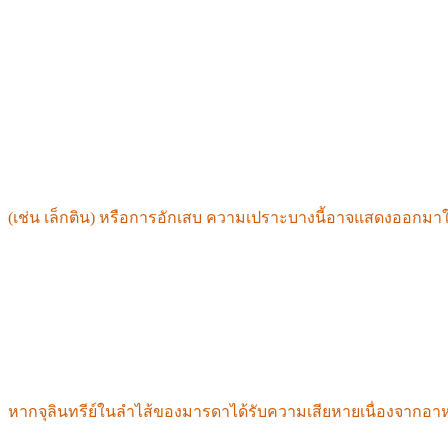
1. ความอ่อนแอทางพันธุกรรม
•
ภาวะขาดเอนไซม์ย่อยอาหารและภาวะไม่ทนต่อแลคโตส:
ประมาณ
ทำให้ร่างกายสามารถย่อยแลคโตสได้แม้ในวัยผู้ใหญ่ นอกจากนี้ 
กำเนิด
•
ความเปราะบางทางพันธุกรรมเฉพาะบุคคล (แบบจำลองกระดานพ
(เช่น เล็กติน) หรือการอักเสบ ความเปราะบางนี้อาจแสดงออกมา
ภูมิคุ้มกันโดยกำเนิดต่อเอนโดท็อกซินที่ผลิตโดยแบคทีเรียในลำ
2. ความผิดปกติของจุลินทรีย์ในลำไส้ที่ถ่ายทอดทางพันธุกรรม
ในวงการแพทย์ หลายคนอาจเข้าใจผิดคิดว่าเป็นเรื่องของพันธุกรร
•
ทารกอยู่ในสภาวะปลอดเชื้อในครรภ์ และสร้างจุลินทรีย์ในลำไส
•
หากจุลินทรีย์ในลำไส้ของมารดาได้รับความเสียหายเนื่องจากอาหา
ทารกเริ่มต้นชีวิตด้วยลำไส้ที่อ่อนแอและภูมิคุ้มกันที่บกพร่อง