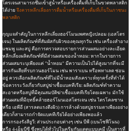
โตรเจนสามารถซึมเข้าสู่น้ำหรือเครื่องดื่มที่เก็บในขวดพลาสติก
ได้ง่าย
จึงควรหลีกเลี่ยงการดื่มน้ำหรือเครื่องดื่มที่เก็บในภาชนะ
พลาสติก
กุญแจสำคัญในการหลีกเลี่ยงฮอร์โมนเพศหญิงปลอม (เอสโตร
เจน) ในผลิตภัณฑ์ที่สัมผัสกับผิวของคุณทุกวัน เช่น เครื่องสำอาง
แชมพู และสบู่ คือการตรวจสอบรายการส่วนผสมอย่างละเอียด
หลีกเลี่ยงผลิตภัณฑ์ที่มีส่วนผสมของน้ำหอม: หากในรายการ
ส่วนผสมระบุเพียงแค่ "น้ำหอม" มีความเป็นไปได้สูงมากที่จะมี
สารกันเสียที่รบกวนฮอร์โมน เช่น พาราเบน หรือพทาเลต ซ่อน
อยู่ ควรเลือกผลิตภัณฑ์ที่ไม่มีน้ำหอมสังเคราะห์ทุกครั้งที่ทำได้
ข้อควรระวังเกี่ยวกับสบู่ฆ่าเชื้อแบคทีเรีย: ผลิตภัณฑ์ทำความ
สะอาดหรือสบู่ที่มีคุณสมบัติฆ่าเชื้อแบคทีเรียโดยเฉพาะ มักใช้
ส่วนผสมที่มีฤทธิ์คล้ายฮอร์โมนเอสโตรเจน เช่น ไตรโคลซาน
หรือ เอพีอี (สารลดแรงตึงผิว) การล้างด้วยสบู่ธรรมดาเพียงอย่าง
เดียวก็สามารถกำจัดแบคทีเรียได้อย่างเพียงพอแล้ว
การกรองรังสียูวี: ส่วนประกอบต่างๆ เช่น บีพี (เบนโซฟีโนน)
หรือ 4-เอ็มบีซี ซึ่งพบได้ทั่วไปในครีมกันแดดแบบเคมี เป็นสารที่