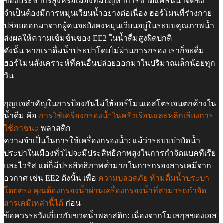
ของประชากรสูงหรือเมืองที่มีปัญหาการขาดแคลนน้ำจืดซึ่ง
จำเป็นต้องมีการหมุนเวียนน้ำอย่างต่อเนื่อง ฮอร์โมนที่ร่างกาย
ปล่อยออกมาจากผู้คนจะยังคงหมุนเวียนอยู่ในระบบคุณภาพน้ำ
ส่งผลให้ความเข้มข้นของ EE2 ในน้ำดื่มสูงผิดปกติ
ดังนั้น หากเราดื่มน้ำประปาโดยไม่ผ่านการกรอง เราก็จะดื่ม
ฮอร์โมนสังเคราะห์ที่คนอื่นปล่อยออกมาในปริมาณเล็กน้อยทุก
วัน
กุญแจสำคัญในการป้องกันไม่ให้ฮอร์โมนเอสโตรเจนตกค้างใน
น้ำดื่ม คือ
การใช้เครื่องกรองน้ำในครัวเรือนและหลีกเลี่ยงการ
ใช้ภาชนะ
พลาสติก
ความจำเป็นในการใช้เครื่องกรองน้ำ: แม้ว่าระบบบำบัดน้ำ
ประปาในเมืองทั่วไปจะมีประสิทธิภาพสูงในการกำจัดแบคทีเรีย
และไวรัส แต่ก็มีประสิทธิภาพต่ำมากในการกรองสารเคมีจาก
อวกาศ เช่น EE2 ดังนั้น เพื่อ
ความปลอดภัย ห้ามดื่มน้ำประปา
โดยตรง คุณต้องกรองน้ำผ่านเครื่องกรองน้ำที่สามารถกำจัด
สารเคมีเหล่านี้ได้
ก่อน
ข้อควรระวังเกี่ยวกับขวดน้ำพลาสติก: เนื่องจากโมเลกุลของเอส