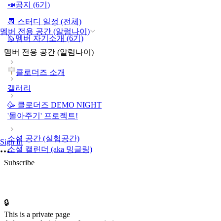
📣공지 (6기)
📆 스터디 일정 (전체)
멤버 전용 공간 (알럼나이)
🙋멤버 자기소개 (6기)
멤버 전용 공간 (알럼나이)
클로더즈 소개
갤러리
🥳 클로더즈 DEMO NIGHT
'몰아주기' 프로젝트!
소셜 공간 (실험공간)
Sign In
소셜 캘린더 (aka 밍글링)
Subscribe
🔒
This is a private page