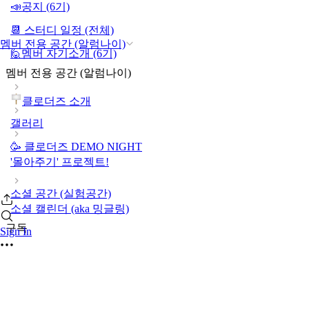
📣공지 (6기)
📆 스터디 일정 (전체)
멤버 전용 공간 (알럼나이)
🙋멤버 자기소개 (6기)
멤버 전용 공간 (알럼나이)
클로더즈 소개
갤러리
🥳 클로더즈 DEMO NIGHT
'몰아주기' 프로젝트!
소셜 공간 (실험공간)
소셜 캘린더 (aka 밍글링)
구독
Sign In