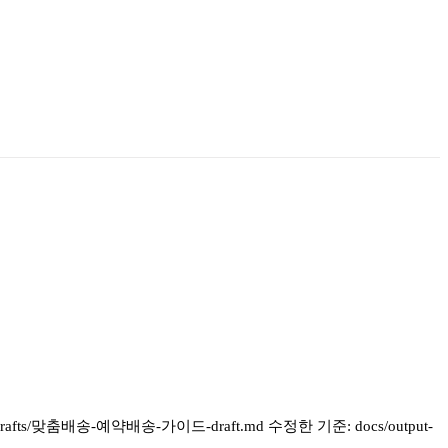
ts/맞춤배송-예약배송-가이드-draft.md 수정한 기준: docs/output-