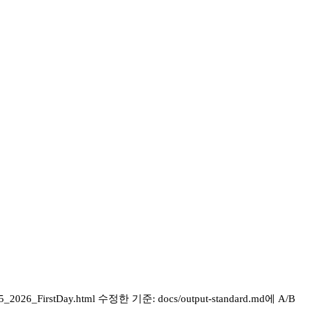
irstDay.html 수정한 기준: docs/output-standard.md에 A/B