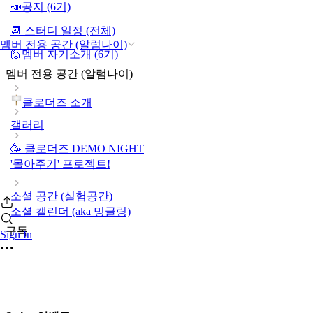
📣공지 (6기)
📆 스터디 일정 (전체)
멤버 전용 공간 (알럼나이)
🙋멤버 자기소개 (6기)
멤버 전용 공간 (알럼나이)
클로더즈 소개
갤러리
🥳 클로더즈 DEMO NIGHT
'몰아주기' 프로젝트!
소셜 공간 (실험공간)
소셜 캘린더 (aka 밍글링)
구독
Sign In