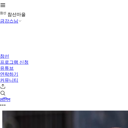
참
선
참선마을
금강스님
참선
프로그램 신청
유튜브
연락하기
커뮤니티
लॉगिन