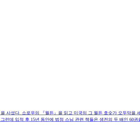
서 18년을 사셨다. 소로우의 『월든』을 읽고 미국의 그 월든 호숫가 오두막
런데 입적 후 15년 동안에 법정 스님 관련 책들은 생전의 두 배인 60권