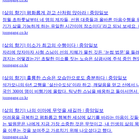
[삶의 향기] 평화롭게 걷고 산처럼 앉아라 | 중앙일보
정월 초하룻날부터 네 명의 제자들, 선원 대중들과 올바른 마음수행을 위
기가 삶을 가능하게 하는 유일한 시간이며 장소이다’라고 되뇌 보세요. 
joongang.co.kr
[삶의 향기] 미소가 최고의 수행이다 | 중앙일보
자리에 앉자마자 사형 스님이 선의 지혜가 물씬 깃든 ‘눈썹 법문’을 들
경지는 어떻겠는가! 초탈한 미소를 짓는 노승은 삼광사에 주석 중인 현
joongang.co.kr
[삶의 향기] 훌륭한 스승은 모습만으로도 충분하다 | 중앙일보
석가모니의 6년 고행을 ‘설산수도상’이라 하고, 깨달음을 얻고 산에서 
국인 300여 명이 비행기에 올랐다. 틱낫한 스님을 배웅하고 돌아서면서
joongang.co.kr
[삶의 향기] 나의 이마에 무엇을 새길까 | 중앙일보
어려움을 극복하고 평화롭고 행복한 세상에 살기를 바라는 마음이 깃들
는 발원문은 나에게 지금 가장 소중한 것은 무엇이고, 내 인생의 삶의
을 이루는 것을 보여주고 가르치기 위해 나오셨다고 했다.
joongang.co.kr