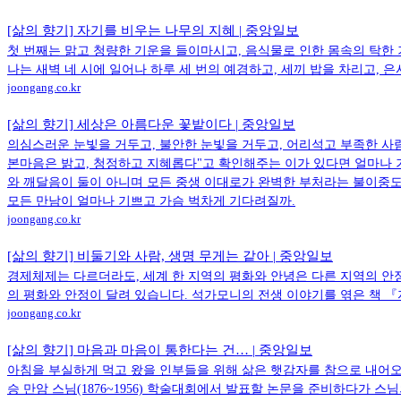
[삶의 향기] 자기를 비우는 나무의 지혜 | 중앙일보
첫 번째는 맑고 청량한 기운을 들이마시고, 음식물로 인한 몸속의 탁한
나는 새벽 네 시에 일어나 하루 세 번의 예경하고, 세끼 밥을 차리고, 은
joongang.co.kr
[삶의 향기] 세상은 아름다운 꽃밭이다 | 중앙일보
의심스러운 눈빛을 거두고, 불안한 눈빛을 거두고, 어리석고 부족한 사
본마음은 밝고, 청정하고 지혜롭다"고 확인해주는 이가 있다면 얼마나 
와 깨달음이 둘이 아니며 모든 중생 이대로가 완벽한 부처라는 불이중도
모든 만남이 얼마나 기쁘고 가슴 벅차게 기다려질까.
joongang.co.kr
[삶의 향기] 비둘기와 사람, 생명 무게는 같아 | 중앙일보
경제체제는 다르더라도, 세계 한 지역의 평화와 안녕은 다른 지역의 안
의 평화와 안정이 달려 있습니다. 석가모니의 전생 이야기를 엮은 책 『
joongang.co.kr
[삶의 향기] 마음과 마음이 통한다는 건… | 중앙일보
아침을 부실하게 먹고 왔을 인부들을 위해 삶은 햇감자를 참으로 내어오
승 만암 스님(1876~1956) 학술대회에서 발표할 논문을 준비하다가 스