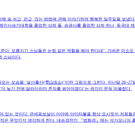
해 숨 쉬고, 걷고, 앉는 방법에 관해 이야기하며 행복한 일주일을 보냈다.
해인사승가대학을 졸업한 상좌 둘, 송광사를 졸업한 상좌 하나, 동국대 재학
려준다. 모름지기 스님들은 눈썹 같은 역할을 해야 한다네". 가벼운 미소도
명 스님이다.
나오는 모습을 ‘설산출산(雪山出山)’이란 그림으로 그린다. 지난달 26~2
 ‘더 늦기 전에 달라이라마 존자를 뵈어야겠다’는 생각이 문득 떠올랐다.
어 있는 것이다. 관세음보살이 이마에 아미타불을 항상 모시듯이 저희들
 목적은 무엇인지 생각하게 한다. 대승경전인 『법화경』에는 석가모니의 