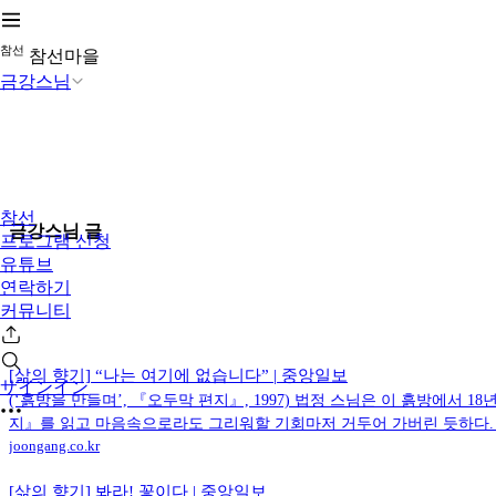
참
선
참선마을
금강스님
참선
금강스님 글
프로그램 신청
유튜브
연락하기
커뮤니티
[삶의 향기] “나는 여기에 없습니다” | 중앙일보
サインイン
(‘흙방을 만들며’, 『오두막 편지』, 1997) 법정 스님은 이 흙방에
지』를 읽고 마음속으로라도 그리워할 기회마저 거두어 가버린 듯하다. 그
joongang.co.kr
[삶의 향기] 봐라! 꽃이다 | 중앙일보