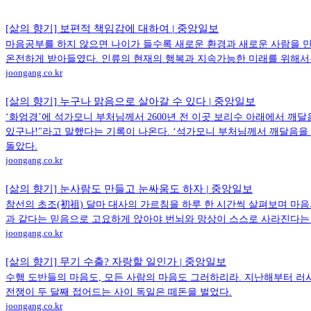
[삶의 향기] 보편적 책임감에 대하여 | 중앙일보
마음공부를 하지 않으면 나이가 들수록 새로운 환경과 새로운 사람을 만
온전하게 받아들였다. 인류의 현재의 행복과 지속가능한 미래를 위해서는
joongang.co.kr
[삶의 향기] 누구나 맑음으로 살아갈 수 있다 | 중앙일보
‘화엄경’에 석가모니 부처님께서 2600년 전 이곳 보리수 아래에서 
있구나!"라고 말했다는 기록이 나온다. ‘석가모니 부처님께서 깨달음을 
돌았다.
joongang.co.kr
[삶의 향기] 눈사람도 만들고 눈싸움도 하자 | 중앙일보
참선의 초조(初祖) 달마 대사의 가르침을 하루 한 시간씩 살펴보며 마음
과 같다는 믿음으로 고요하게 앉아야 번뇌와 망상이 스스로 사라진다는
joongang.co.kr
[삶의 향기] 무기 수출? 자랑할 일인가 | 중앙일보
수행 도반들의 마음도, 모든 사람의 마음도 그러하리라. 지난해부터 
전쟁이 두 달째 접어드는 사이 독일은 떼돈을 벌었다.
joongang.co.kr