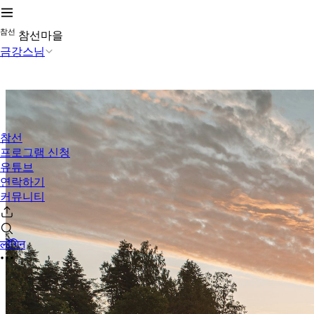
참
선
참선마을
금강스님
참선
프로그램 신청
유튜브
연락하기
커뮤니티
लॉगिन