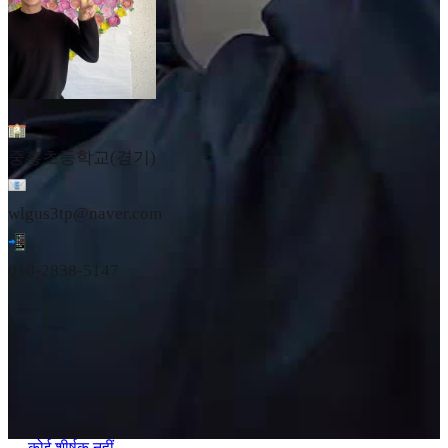
중흥초등학교(경기)
wlgus3tp@naver.com
010-2838-5147
कोई शीर्षक नहीं