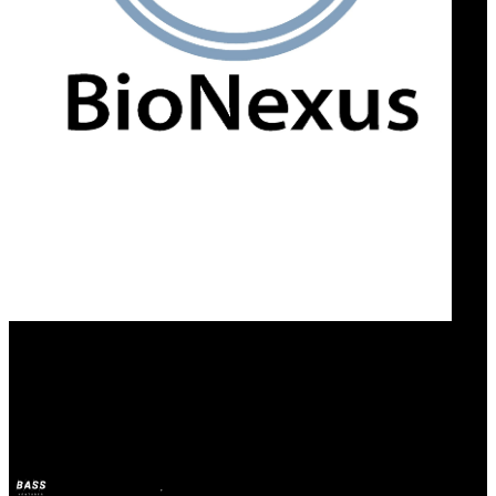
Our Bands
BioNexus
BASS
May 19, 2026
3m ago