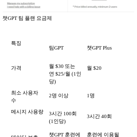
챗GPT 팀 플랜 요금제
특징
팀GPT
챗GPT Plus
월 $30 또는
가격
월 $20
연 $25/월 (1인
당)
최소 사용자
2명 이상
1명
수
메시지 사용량
3시간 100회
3시간 40회
(1인당)
챗GPT 훈련에
훈련에 이용될