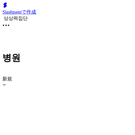
Slashpageで作成
상상력집단
병원
新規