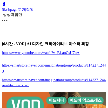
Slashpage로 제작됨
상상력집단
[6시간 - VOD] AI 디자인 크리에이티브 마스터 과정
https://www.youtube.com/watch?v=Bf-anCsU7oA
https://smartstore.naver.com/imaginationgroup/products/1142271244
3
https://smartstore.naver.com/imaginationgroup/products/11422712443
smartstore.naver.com