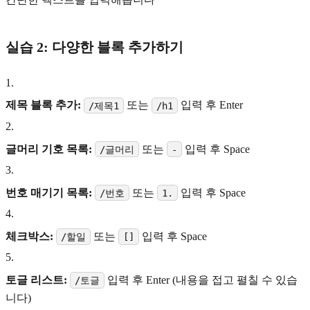
실습 2: 다양한 블록 추가하기
1
.
제목 블록 추가:
또는
입력 후 Enter
/제목1
/h1
2
.
글머리 기호 목록:
또는
입력 후 Space
/글머리
-
3
.
번호 매기기 목록:
또는
입력 후 Space
/번호
1.
4
.
체크박스:
또는
입력 후 Space
/할일
[]
5
.
토글 리스트:
입력 후 Enter (내용을 접고 펼칠 수 있습
/토글
니다)