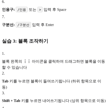
6
.
인용구:
또는
입력 후 Space
/인용
>
7
.
구분선:
입력 후 Enter
/구분선
실습 3: 블록 조작하기
1
.
블록 왼쪽의
⋮⋮
아이콘을 클릭하여 드래그하면 블록을 이동
할 수 있습니다
2
.
Tab
키를 누르면 블록이 들여쓰기됩니다 (하위 항목으로 이
동)
3
.
Shift + Tab
키를 누르면 내어쓰기됩니다 (상위 항목으로 이동)