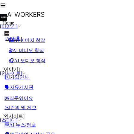
Home
[이야기]
[AIW홈]
🖼️AI 이미지 창작
🎬AI 비디오 창작
🎧AI 오디오 창작
[이야기]
[인사이트]
1️⃣가입인사
🗣️자유게시판
🆘질문있어요
✉️건의 및 제보
[인사이트]
[스터디]
🆕AI 뉴스/정보