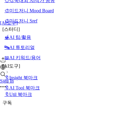
🧑‍🎨국내외 AI작가 공유
🎨미드저니 Mood Board
🎨미드저니 Sref
[AI도구]
[스터디]
🍯AI 팁/활용
🔤AI 튜토리얼
📖AI 키워드/용어
[AI도구]
🔖Insight 북마크
Sign In
🔖AI Tool 북마크
🔖Util 북마크
구독