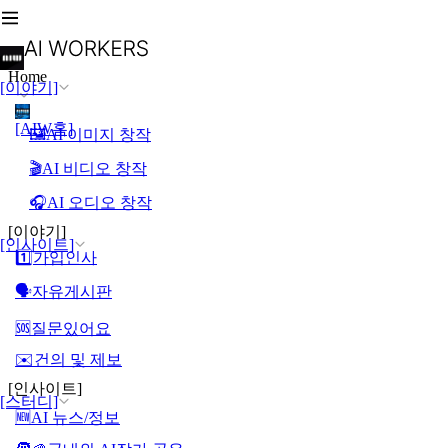
Home
[이야기]
[AIW홈]
🖼️AI 이미지 창작
🎬AI 비디오 창작
🎧AI 오디오 창작
[이야기]
[인사이트]
1️⃣가입인사
🗣️자유게시판
🆘질문있어요
✉️건의 및 제보
[인사이트]
[스터디]
🆕AI 뉴스/정보