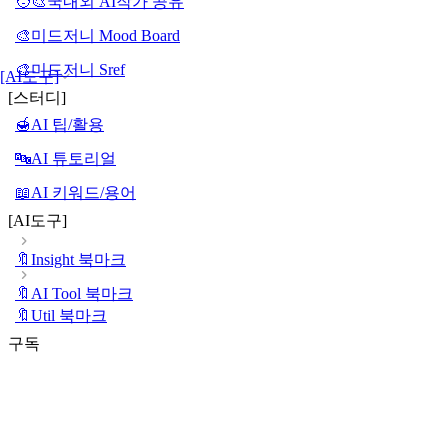
🧑‍🎨국내외 AI작가 공유
🎨미드저니 Mood Board
🎨미드저니 Sref
[AI도구]
[스터디]
🍯AI 팁/활용
🔤AI 튜토리얼
📖AI 키워드/용어
[AI도구]
🔖Insight 북마크
🔖AI Tool 북마크
🔖Util 북마크
구독