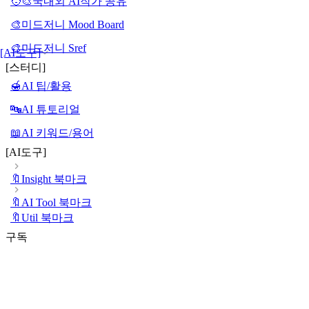
🧑‍🎨국내외 AI작가 공유
🎨미드저니 Mood Board
🎨미드저니 Sref
[AI도구]
[스터디]
🍯AI 팁/활용
🔤AI 튜토리얼
📖AI 키워드/용어
[AI도구]
🔖Insight 북마크
🔖AI Tool 북마크
🔖Util 북마크
구독