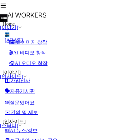
Home
[이야기]
[AIW홈]
🖼️AI 이미지 창작
🎬AI 비디오 창작
🎧AI 오디오 창작
[이야기]
[인사이트]
1️⃣가입인사
🗣️자유게시판
🆘질문있어요
✉️건의 및 제보
[인사이트]
[스터디]
🆕AI 뉴스/정보