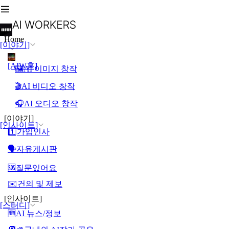
Home
[이야기]
[AIW홈]
🖼️AI 이미지 창작
🎬AI 비디오 창작
🎧AI 오디오 창작
[이야기]
[인사이트]
1️⃣가입인사
🗣️자유게시판
🆘질문있어요
✉️건의 및 제보
[인사이트]
[스터디]
🆕AI 뉴스/정보