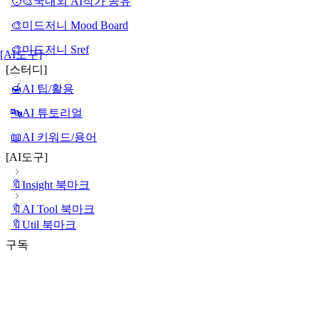
🧑‍🎨국내외 AI작가 공유
🎨미드저니 Mood Board
🎨미드저니 Sref
[AI도구]
[스터디]
🍯AI 팁/활용
🔤AI 튜토리얼
📖AI 키워드/용어
[AI도구]
🔖Insight 북마크
🔖AI Tool 북마크
🔖Util 북마크
구독