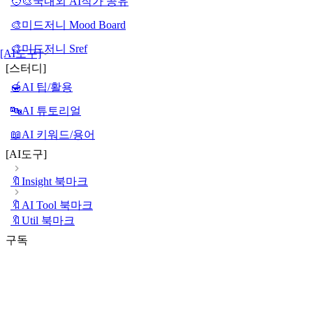
🧑‍🎨국내외 AI작가 공유
🎨미드저니 Mood Board
🎨미드저니 Sref
[AI도구]
[스터디]
🍯AI 팁/활용
🔤AI 튜토리얼
📖AI 키워드/용어
[AI도구]
🔖Insight 북마크
🔖AI Tool 북마크
🔖Util 북마크
구독