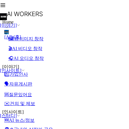
Home
[이야기]
[AIW홈]
🖼️AI 이미지 창작
🎬AI 비디오 창작
🎧AI 오디오 창작
[이야기]
[인사이트]
1️⃣가입인사
🗣️자유게시판
🆘질문있어요
✉️건의 및 제보
[인사이트]
[스터디]
🆕AI 뉴스/정보