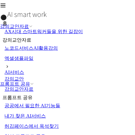
홈
강의교안자료
AX시대 스마트워커들을 위한 길잡이
강의교안자료
노코드서비스AI활용강의
엑셀샘플파일
AI서비스
강의교안
프롬프트 공유
강의교안자료
프롬프트 공유
공공에서 필요한 AI기능들
내가 찾은 AI서비스
허깅페이스에서 옥석찾기