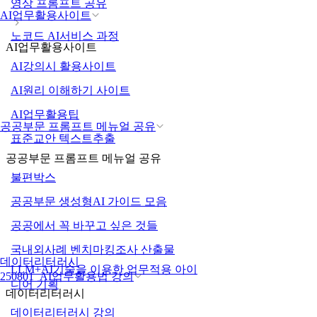
영상 프롬프트 공유
AI업무활용사이트
노코드 AI서비스 과정
AI업무활용사이트
AI강의시 활용사이트
AI원리 이해하기 사이트
AI업무활용팁
공공부문 프롬프트 메뉴얼 공유
표준교안 텍스트추출
공공부문 프롬프트 메뉴얼 공유
불편박스
공공부문 생성형AI 가이드 모음
공공에서 꼭 바꾸고 싶은 것들
국내외사례 벤치마킹조사 산출물
데이터리터러시
LLM+AI기술을 이용한 업무적용 아이
250801_AI업무활용법 강의
디어 기획
데이터리터러시
데이터리터러시 강의