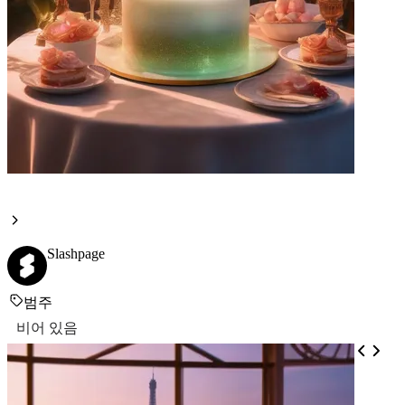
Slashpage
범주
비어 있음