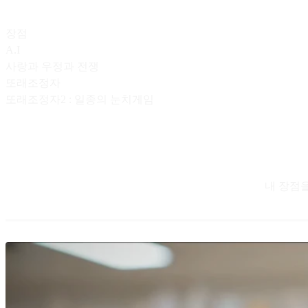
장점
A.I
사랑과 우정과 전쟁
또래조정자
또래조정자2 : 일종의 눈치게임
내 장점을